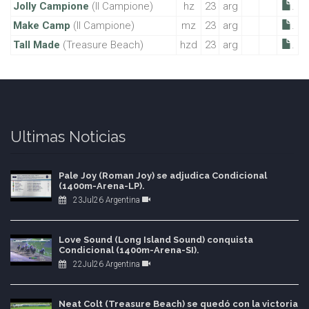
Jolly Campione
(Il Campione)
hz
23
arg
.
Make Camp
(Il Campione)
mz
23
arg
.
Tall Made
(Treasure Beach)
hzd
23
arg
.
Ultimas Noticias
Pale Joy (Roman Joy) se adjudica Condicional
(1400m-Arena-LP).
23Jul26 Argentina
Love Sound (Long Island Sound) conquista
Condicional (1400m-Arena-SI).
22Jul26 Argentina
Neat Colt (Treasure Beach) se quedó con la victoria